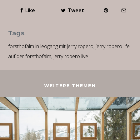
Like
Tweet
Tags
forsthofalm in leogang mit jerry ropero
,
jerry ropero life
auf der forsthofalm
,
jerry ropero live
WEITERE THEMEN
JÄNNER @ FORSTHOFALM