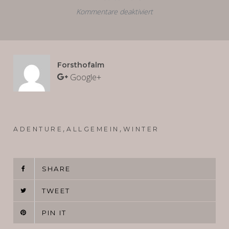
Kommentare deaktiviert
für
Sundowner
mit
Jerry
Forsthofalm
Ropero
Google+
–
The
King
auf
,
,
ADENTURE
ALLGEMEIN
WINTER
Latin
House!
SHARE
TWEET
PIN IT