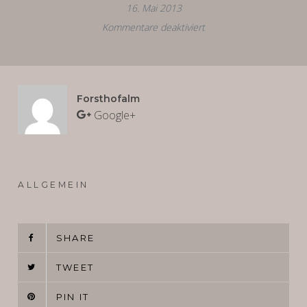
16. Mai 2013
Kommentare deaktiviert
für
Design-
Element
Natur
Forsthofalm
Google+
ALLGEMEIN
SHARE
TWEET
PIN IT