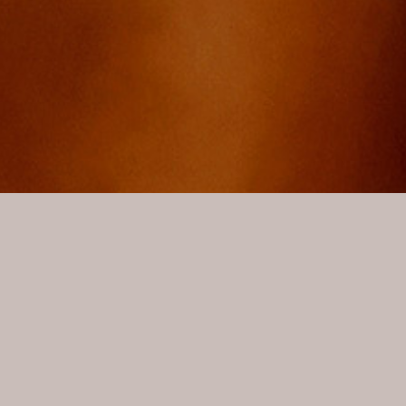
,
,
,
,
ADVENTURE
ALLGEMEIN
HOTEL
KULINARIK
,
SKY SPA
WINTER
JÄNNER @ FORSTHOFALM
Mit guten Vorsätzen geladen und voller Elan starten wir
hier am Berg in das neue Jahr. Die Saison ist in vollen
Gängen und der Schnee hüllt uns nach wie vor in eine