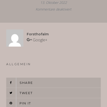
13. Oktober 2022
Kommentare deaktiviert
für
YOGA
RETREATS
IM
Forsthofalm
HOLZHOTEL
Google+
ALLGEMEIN
SHARE
TWEET
PIN IT