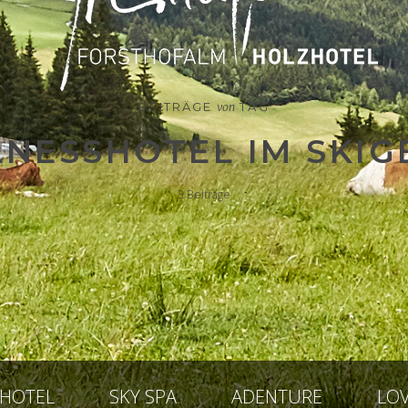
BEITRÄGE
TAG
von
NESSHOTEL IM SKIG
3
Beiträge
HOTEL
SKY SPA
ADENTURE
LOV