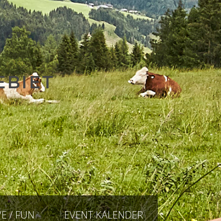
EBIET
E / FUN
EVENT KALENDER