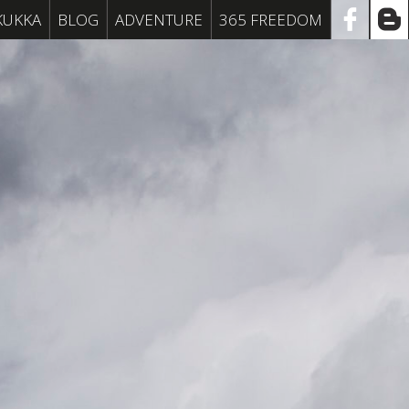


KUKKA
BLOG
ADVENTURE
365 FREEDOM