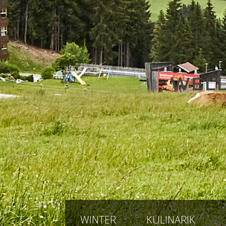
WELL
WINTER
KULINARIK