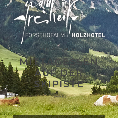
BEITRÄGE
TAG
von
MITTAGESSEN
AUF DER
SKIPISTE
1
Beiträge