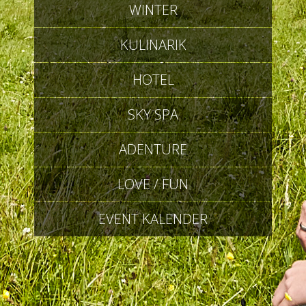
WINTER
KULINARIK
HOTEL
SKY SPA
ADENTURE
LOVE / FUN
EVENT KALENDER