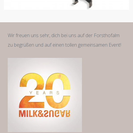
Wir freuen uns sehr, dich bei uns auf der Forsthofalm
zu begrüßen und auf einen tollen gemeinsamen Event!