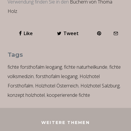
Verwendung finden Sie in den
Büchern von Thoma
Holz
.
Like
Tweet
Tags
fichte forsthofalm leogang
,
fichte naturheilkunde
,
fichte
volksmedizin
,
forsthofalm leogang
,
Holzhotel
Forsthofalm
,
Holzhotel Österreich
,
Holzhotel Salzburg
,
konzept holzhotel
,
kooperierende fichte
WEITERE THEMEN