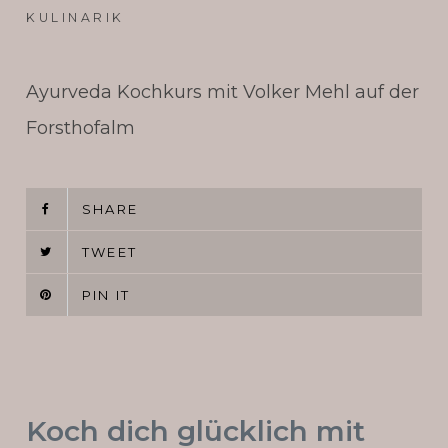
und
KULINARIK
14.
Mai
Ayurveda Kochkurs mit Volker Mehl auf der
2015
Forsthofalm
SHARE
TWEET
PIN IT
Koch dich glücklich mit