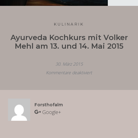
KULINARIK
Ayurveda Kochkurs mit Volker
Mehl am 13. und 14. Mai 2015
30. März 2015
Kommentare deaktiviert
für
Ayurveda
Kochkurs
mit
Forsthofalm
Volker
Google+
Mehl
am
13.